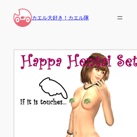
内
容
カエル大好き！カエル隊
を
ス
キ
ッ
プ