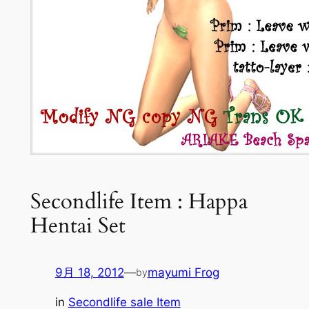
Secondlife Item : Happa
Hentai Set
9月 18, 2012
—
mayumi Frog
by
in
Secondlife sale Item