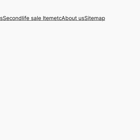
s
Secondlife sale Item
etc
About us
Sitemap