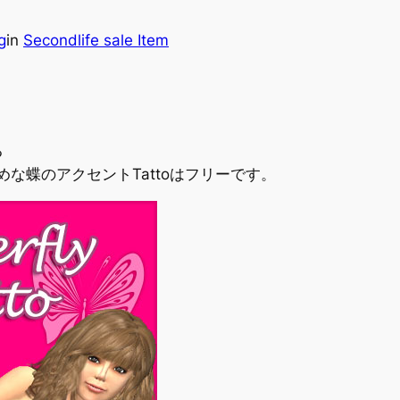
g
in
Secondlife sale Item
る
めな蝶のアクセントTattoはフリーです。