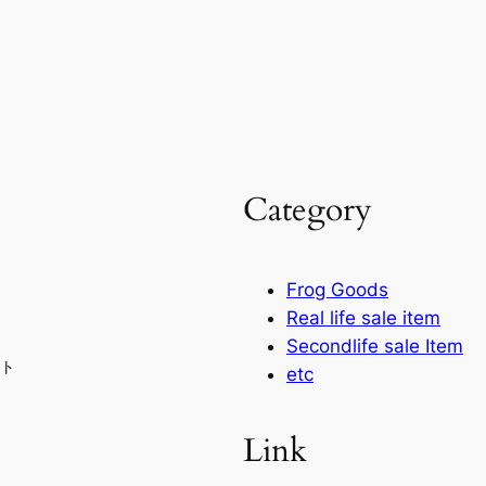
Category
Frog Goods
Real life sale item
Secondlife sale Item
ト
etc
Link