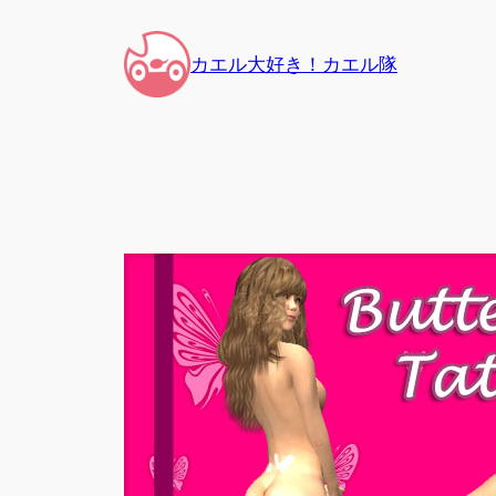
内
容
カエル大好き！カエル隊
を
ス
キ
ッ
プ