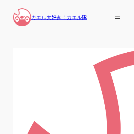
内
容
カエル大好き！カエル隊
を
ス
キ
ッ
プ